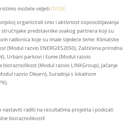
ristimo možete vidjeti
OVDJE.
jskoj organizirali smo i aktivnost osposobljavanja
la stručnjake predstavnike svakog partnera koji su
kom radionica koje su imale sljedeće teme: Klimatske
ost (Modul razvio ENERGIES2050), Zaštićena prirodna
), Urbani parkovi i šume (Modul razvio
bioraznolikost (Modul razvio LINKGroup), Jačanje
(Modul razvio Dlearn), Suradnja s lokalnom
PK).
.
nastaviti raditi na rezultatima projekta i podizati
lne bioraznolikosti!