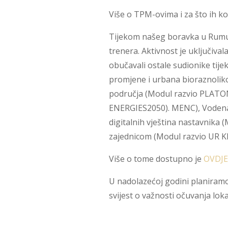
Više o TPM-ovima i za što ih ko
Tijekom našeg boravka u Rumun
trenera. Aktivnost je uključiva
obučavali ostale sudionike tije
promjene i urbana bioraznolik
područja (Modul razvio PLATON
ENERGIES2050). MENC), Vodena 
digitalnih vještina nastavnika 
zajednicom (Modul razvio UR K
Više o tome dostupno je
OVDJE
U nadolazećoj godini planiramo 
svijest o važnosti očuvanja loka