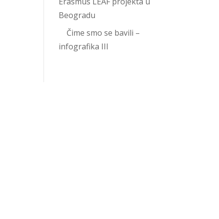
Erasmus LEAF projekta u
Beogradu
Čime smo se bavili –
infografika III