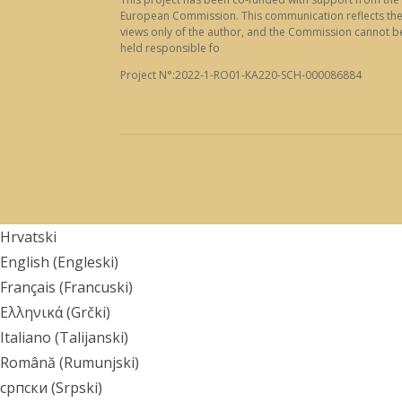
European Commission. This communication reflects th
views only of the author, and the Commission cannot b
held responsible fo
Project N°:2022-1-RO01-KA220-SCH-000086884
Hrvatski
English
(
Engleski
)
Français
(
Francuski
)
Ελληνικά
(
Grčki
)
Italiano
(
Talijanski
)
Română
(
Rumunjski
)
српски
(
Srpski
)