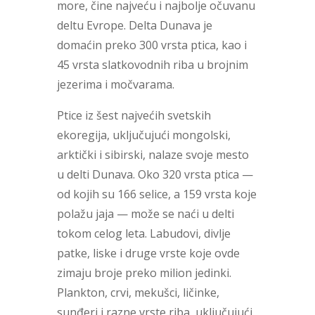
more, čine najveću i najbolje očuvanu
deltu Evrope. Delta Dunava je
domaćin preko 300 vrsta ptica, kao i
45 vrsta slatkovodnih riba u brojnim
jezerima i močvarama.
Ptice iz šest najvećih svetskih
ekoregija, uključujući mongolski,
arktički i sibirski, nalaze svoje mesto
u delti Dunava. Oko 320 vrsta ptica —
od kojih su 166 selice, a 159 vrsta koje
polažu jaja — može se naći u delti
tokom celog leta. Labudovi, divlje
patke, liske i druge vrste koje ovde
zimaju broje preko milion jedinki.
Plankton, crvi, mekušci, ličinke,
sunđeri i razne vrste riba, uključujući