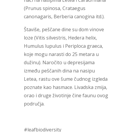
naći na nasipima Letea i Caraormana
(Prunus spinosa, Crataegus
canonagaris, Berberia canogina itd.).
Štaviše, peščane dine su dom vinove
loze (Vitis silvestris, Hedera helix,
Humulus lupulus i Periploca graeca,
koje mogu narasti do 25 metara u
dužinu). Naročito u depresijama
između peščanih dina na nasipu
Letea, rastu ove šume čudnog izgleda
poznate kao hasmace. Livadska zmija,
orao i druge životinje čine faunu ovog
područja.
#leafbiodiversity