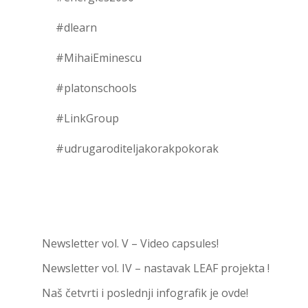
#dlearn
#MihaiEminescu
#platonschools
#LinkGroup
#udrugaroditeljakorakpokorak
Newsletter vol. V – Video capsules!
Newsletter vol. IV – nastavak LEAF projekta !
Naš četvrti i poslednji infografik je ovde!