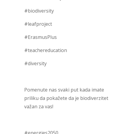
#biodiversity
#leafproject
#ErasmusPlus
#teachereducation
#diversity
Pomenute nas svaki put kada imate
priliku da pokažete da je biodiverzitet
važan za vas!
#energies2050