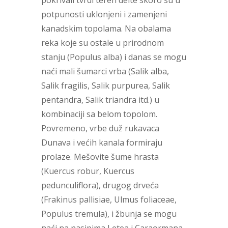
pokrivali tvrdi teren delte skoro su u
potpunosti uklonjeni i zamenjeni
kanadskim topolama. Na obalama
reka koje su ostale u prirodnom
stanju (Populus alba) i danas se mogu
naći mali šumarci vrba (Salik alba,
Salik fragilis, Salik purpurea, Salik
pentandra, Salik triandra itd.) u
kombinaciji sa belom topolom.
Povremeno, vrbe duž rukavaca
Dunava i većih kanala formiraju
prolaze. Mešovite šume hrasta
(Kuercus robur, Kuercus
pedunculiflora), drugog drveća
(Frakinus pallisiae, Ulmus foliaceae,
Populus tremula), i žbunja se mogu