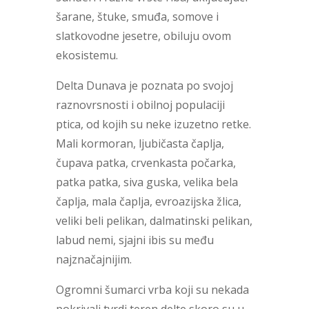
šarane, štuke, smuđa, somove i
slatkovodne jesetre, obiluju ovom
ekosistemu.
Delta Dunava je poznata po svojoj
raznovrsnosti i obilnoj populaciji
ptica, od kojih su neke izuzetno retke.
Mali kormoran, ljubičasta čaplja,
čupava patka, crvenkasta počarka,
patka patka, siva guska, velika bela
čaplja, mala čaplja, evroazijska žlica,
veliki beli pelikan, dalmatinski pelikan,
labud nemi, sjajni ibis su među
najznačajnijim.
Ogromni šumarci vrba koji su nekada