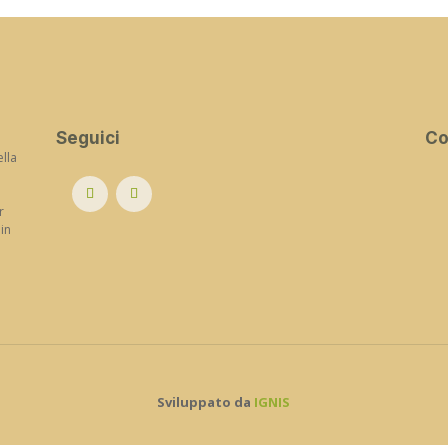
Seguici
Co
ella
r
 in
Sviluppato da
IGNIS