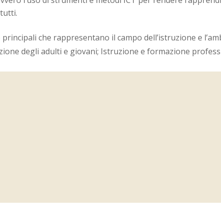
vero l’uso di strumenti e metodi ICT per rendere l’apprendim
tutti.
o principali che rappresentano il campo dell’istruzione e l’
azione degli adulti e giovani; Istruzione e formazione profess