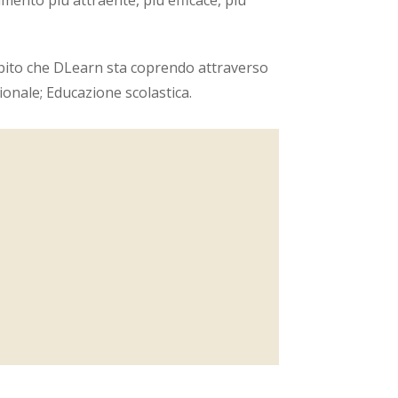
ento più attraente, più efficace, più
ambito che DLearn sta coprendo attraverso
ionale; Educazione scolastica.